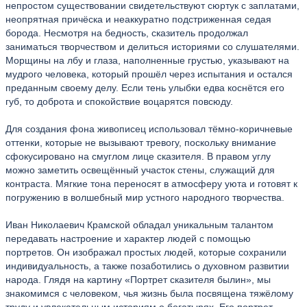
непростом существовании свидетельствуют сюртук с заплатами,
неопрятная причёска и неаккуратно подстриженная седая
борода. Несмотря на бедность, сказитель продолжал
заниматься творчеством и делиться историями со слушателями.
Морщины на лбу и глаза, наполненные грустью, указывают на
мудрого человека, который прошёл через испытания и остался
преданным своему делу. Если тень улыбки едва коснётся его
губ, то доброта и спокойствие воцарятся повсюду.
Для создания фона живописец использовал тёмно-коричневые
оттенки, которые не вызывают тревогу, поскольку внимание
сфокусировано на смуглом лице сказителя. В правом углу
можно заметить освещённый участок стены, служащий для
контраста. Мягкие тона переносят в атмосферу уюта и готовят к
погружению в волшебный мир устного народного творчества.
Иван Николаевич Крамской обладал уникальным талантом
передавать настроение и характер людей с помощью
портретов. Он изображал простых людей, которые сохранили
индивидуальность, а также позаботились о духовном развитии
народа. Глядя на картину «Портрет сказителя былин», мы
знакомимся с человеком, чья жизнь была посвящена тяжёлому
труду и увлекательным историям о богатырях. Его портрет –