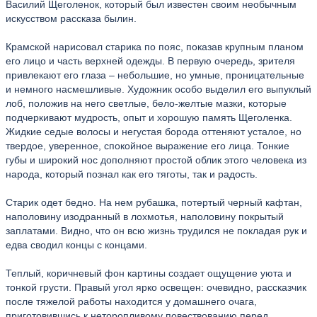
Василий Щеголенок, который был известен своим необычным
искусством рассказа былин.
Крамской нарисовал старика по пояс, показав крупным планом
его лицо и часть верхней одежды. В первую очередь, зрителя
привлекают его глаза – небольшие, но умные, проницательные
и немного насмешливые. Художник особо выделил его выпуклый
лоб, положив на него светлые, бело-желтые мазки, которые
подчеркивают мудрость, опыт и хорошую память Щеголенка.
Жидкие седые волосы и негустая борода оттеняют усталое, но
твердое, уверенное, спокойное выражение его лица. Тонкие
губы и широкий нос дополняют простой облик этого человека из
народа, который познал как его тяготы, так и радость.
Старик одет бедно. На нем рубашка, потертый черный кафтан,
наполовину изодранный в лохмотья, наполовину покрытый
заплатами. Видно, что он всю жизнь трудился не покладая рук и
едва сводил концы с концами.
Теплый, коричневый фон картины создает ощущение уюта и
тонкой грусти. Правый угол ярко освещен: очевидно, рассказчик
после тяжелой работы находится у домашнего очага,
приготовившись к неторопливому повествованию перед