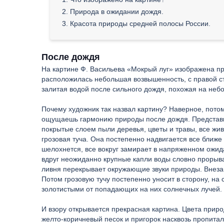
2. Природа в ожидании дождя.
3. Красота природы средней полосы России.
После дождя
На картине Ф. Васильева «Мокрый луг» изображена пр
расположилась небольшая возвышенность, с правой ст
залитая водой после сильного дождя, похожая на небо
Почему художник так назвал картину? Наверное, потом
ощущаешь гармонию природы после дождя. Представьте
покрытые слоем пыли деревья, цветы и травы, все жив
грозовая туча. Она постепенно надвигается все ближе
шелохнется, все вокруг замирает в напряженном ожид
вдруг неожиданно крупные капли воды словно прорыва
ливня перекрывает окружающие звуки природы. Внеза
Потом грозовую тучу постепенно уносит в сторону, на
золотистыми от попадающих на них солнечных лучей.
И взору открывается прекрасная картина. Цвета природ
желто-коричневый песок и пригорок насквозь пропитал