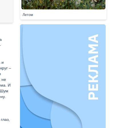
Летом
а
–
 и
круг –
я
 не
ома. И
 Шум
ну.
глаз,