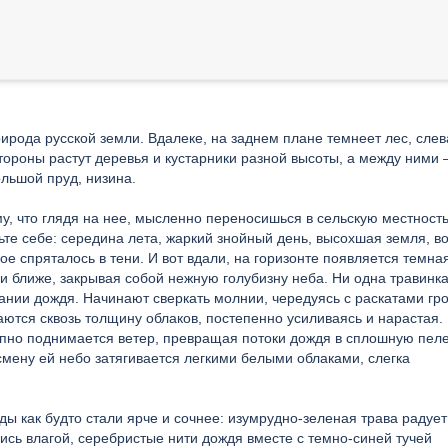
ирода русской земли. Вдалеке, на заднем плане темнеет лес, слев
ороны растут деревья и кустарники разной высоты, а между ними 
льшой пруд, низина.
у, что глядя на нее, мысленно переносишься в сельскую местность
 себе: середина лета, жаркий знойный день, высохшая земля, во
ое спряталось в тени. И вот вдали, на горизонте появляется темна
 и ближе, закрывая собой нежную голубизну неба. Ни одна травинка
ании дождя. Начинают сверкать молнии, чередуясь с раскатами гр
ются сквозь толщину облаков, постепенно усиливаясь и нарастая.
пно поднимается ветер, превращая потоки дождя в сплошную пеле
 смену ей небо затягивается легкими белыми облаками, слегка
ы как будто стали ярче и сочнее: изумрудно-зеленая трава радует 
ись влагой, серебристые нити дождя вместе с темно-синей тучей