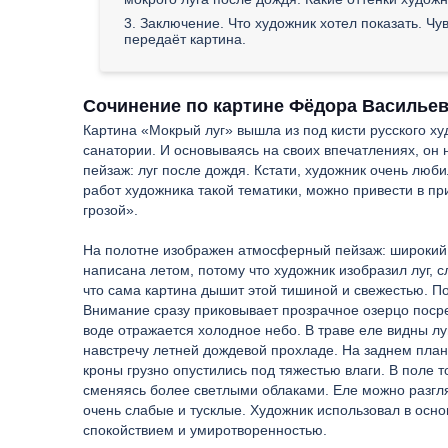
3. Заключение. Что художник хотел показать. Ч
передаёт картина.
Сочинение по картине Фёдора Васильев
Картина «Мокрый луг» вышла из под кисти русского ху
санатории. И основываясь на своих впечатлениях, он
пейзаж: луг после дождя. Кстати, художник очень люб
работ художника такой тематики, можно привести в п
грозой».
На полотне изображен атмосферный пейзаж: широкий 
написана летом, потому что художник изобразил луг, 
что сама картина дышит этой тишиной и свежестью. По
Внимание сразу приковывает прозрачное озерцо посред
воде отражается холодное небо. В траве еле видны л
навстречу летней дождевой прохладе. На заднем план
кроны грузно опустились под тяжестью влаги. В поле т
сменяясь более светлыми облаками. Еле можно разгляд
очень слабые и тусклые. Художник использовал в осн
спокойствием и умиротворенностью.