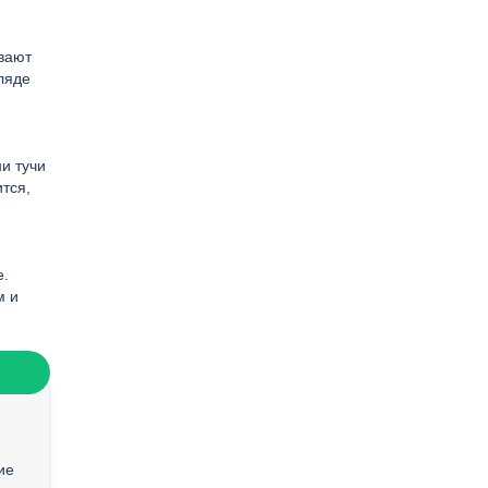
вают
ляде
и тучи
тся,
е.
м и
ие