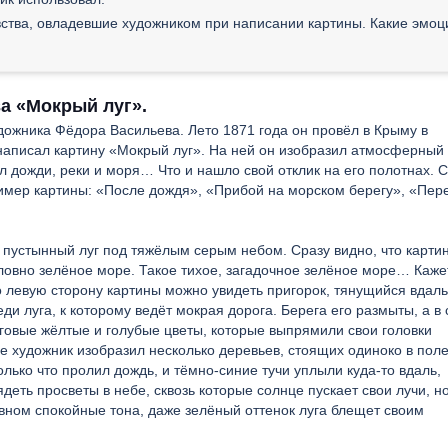
увства, овладевшие художником при написании картины. Какие эмоц
а «Мокрый луг».
дожника Фёдора Васильева. Лето 1871 года он провёл в Крыму в
 написал картину «Мокрый луг». На ней он изобразил атмосферный
ил дожди, реки и моря… Что и нашло свой отклик на его полотнах. 
ример картины: «После дождя», «Прибой на морском берегу», «Пер
пустынный луг под тяжёлым серым небом. Сразу видно, что карти
словно зелёное море. Такое тихое, загадочное зелёное море… Каже
 левую сторону картины можно увидеть пригорок, тянущийся вдаль
и луга, к которому ведёт мокрая дорога. Берега его размыты, а в
уговые жёлтые и голубые цветы, которые выпрямили свои головки
е художник изобразил несколько деревьев, стоящих одиноко в поле
олько что пролил дождь, и тёмно-синие тучи уплыли куда-то вдаль,
еть просветы в небе, сквозь которые солнце пускает свои лучи, н
овном спокойные тона, даже зелёный оттенок луга блещет своим