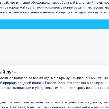
ьный, что в низине образовался своеобразный маленький пруд, по
дали от городской суеты, по-настоящему понимаешь и чувствуешь кр
 этими волшебными впечатлениями и ощущаешь гармонию души и т
ый луг»
асильев написал во время отдыха в Крыму. Яркий знойный южный
й природе средней полосы России. Хотя это полотно он создал не 
столько колоритным и убедительным, что почти сразу вошло в колл
дем. Густая трава окружает небольшой водоём и низину; на задне
горок. Светлеет; бо́льшую часть полотна занимает небо – наполов