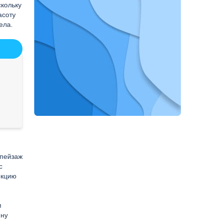
скольку
асоту
ела.
 пейзаж
с
екцию
м
ину