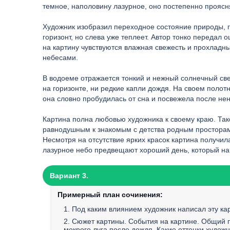
темное, наполовину лазурное, оно постепенно проясн
Художник изобразил переходное состояние природы, 
горизонт, но слева уже теплеет. Автор тонко передал
на картину чувствуются влажная свежесть и прохладны
небесами.
В водоеме отражается тонкий и нежный солнечный свет 
на горизонте, ни редкие капли дождя. На своем полот
она словно пробудилась от сна и посвежела после нен
Картина полна любовью художника к своему краю. Тако
равнодушным к знакомым с детства родным просторам.
Несмотря на отсутствие ярких красок картина получил
лазурное небо предвещают хороший день, который на
Вариант 3.
Примерный план сочинения:
1. Под каким влиянием художник написал эту ка
2. Сюжет картины. События на картине. Общий 
мокрого луга после дождя. Какие оттенки художн