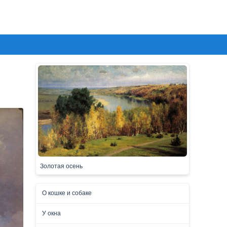
Золотая осень
О кошке и собаке
У окна