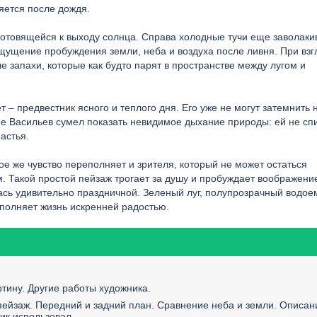
яется после дождя.
готовящейся к выходу солнца. Справа холодные тучи еще заволаки
 ощущение пробуждения земли, неба и воздуха после ливня. При взг
е запахи, которые как будто парят в пространстве между лугом и
– предвестник ясного и теплого дня. Его уже не могут затемнить н
не Васильев сумел показать невидимое дыхание природы: ей не спи
астья.
е же чувство переполняет и зрителя, который не может остаться
 Такой простой пейзаж трогает за душу и пробуждает воображени
ась удивительно праздничной. Зеленый луг, полупрозрачный водое
полняет жизнь искренней радостью.
ртину. Другие работы художника.
пейзаж. Передний и задний план. Сравнение неба и земли. Описан
ик использовал.