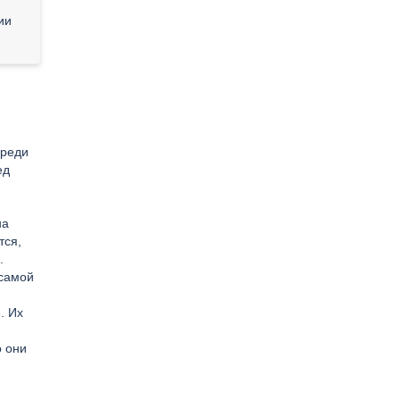
ии
Среди
ед
на
тся,
.
 самой
. Их
о они