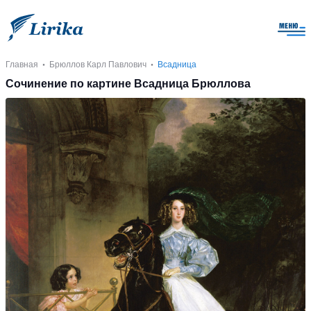
Главная
Брюллов Карл Павлович
Всадница
Сочинение по картине Всадница Брюллова