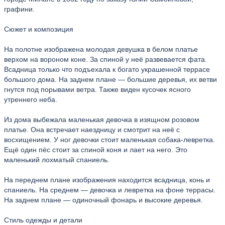
графини.
Сюжет и композиция
На полотне изображена молодая девушка в белом платье
верхом на вороном коне. За спиной у неё развевается фата.
Всадница только что подъехала к богато украшенной террасе
большого дома. На заднем плане — большие деревья, их ветви
гнутся под порывами ветра. Также виден кусочек ясного
утреннего неба.
Из дома выбежала маленькая девочка в изящном розовом
платье. Она встречает наездницу и смотрит на неё с
восхищением. У ног девочки стоит маленькая собака-левретка.
Ещё один пёс стоит за спиной коня и лает на него. Это
маленький лохматый спаниель.
На переднем плане изображения находится всадница, конь и
спаниель. На среднем — девочка и левретка на фоне террасы.
На заднем плане — одиночный фонарь и высокие деревья.
Стиль одежды и детали