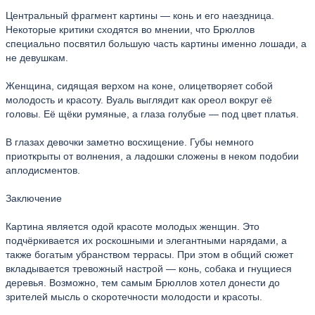
Центральный фрагмент картины — конь и его наездница.
Некоторые критики сходятся во мнении, что Брюллов
специально посвятил большую часть картины именно лошади, а
не девушкам.
Женщина, сидящая верхом на коне, олицетворяет собой
молодость и красоту. Вуаль выглядит как ореол вокруг её
головы. Её щёки румяные, а глаза голубые — под цвет платья.
В глазах девочки заметно восхищение. Губы немного
приоткрыты от волнения, а ладошки сложены в неком подобии
аплодисментов.
Заключение
Картина является одой красоте молодых женщин. Это
подчёркивается их роскошными и элегантными нарядами, а
также богатым убранством террасы. При этом в общий сюжет
вкладывается тревожный настрой — конь, собака и гнущиеся
деревья. Возможно, тем самым Брюллов хотел донести до
зрителей мысль о скоротечности молодости и красоты.