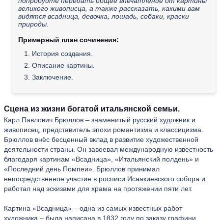
попробуйте передать общее впечатление от картины
великого живописца, а также рассказать, какими вам
видятся всадница, девочка, лошадь, собаки, краски
природы.
Примерный план сочинения:
1. История создания.
2. Описание картины.
3. Заключение.
Сцена из жизни богатой итальянской семьи.
Карл Павлович Брюллов – знаменитый русский художник и
живописец, представитель эпохи романтизма и классицизма.
Брюллов внёс бесценный вклад в развитие художественной
деятельности страны. Он завоевал международную известность
благодаря картинам «Всадница», «Итальянский полдень» и
«Последний день Помпеи». Брюллов принимал
непосредственное участие в росписи Исаакиевского собора и
работал над эскизами для храма на протяжении пяти лет.
Картина «Всадница» – одна из самых известных работ
художника – была написана в 1832 году по заказу графини