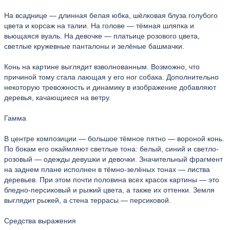
На всаднице — длинная белая юбка, шёлковая блуза голубого
цвета и корсаж на талии. На голове — тёмная шляпка и
вьющаяся вуаль. На девочке — платьице розового цвета,
светлые кружевные панталоны и зелёные башмачки.
Конь на картине выглядит взволнованным. Возможно, что
причиной тому стала лающая у его ног собака. Дополнительно
некоторую тревожность и динамику в изображение добавляют
деревья, качающиеся на ветру.
Гамма
В центре композиции — большое тёмное пятно — вороной конь.
По бокам его окаймляют светлые тона: белый, синий и светло-
розовый — одежды девушки и девочки. Значительный фрагмент
на заднем плане исполнен в тёмно-зелёных тонах — листва
деревьев. При этом почти половина всех красок картины — это
бледно-персиковый и рыжий цвета, а также их оттенки. Земля
выглядит рыжей, а стена террасы — персиковой.
Средства выражения