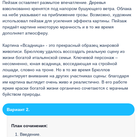
Пейзаж оставляет размытое впечатление. Деревья
взволнованно кренятся под напором бушующего ветра. Облака
на небе указывают на приближение грозы. Возможно, художник
использовал пейзаж для усиления эффекта картины. Пейзаж
придаёт картине некоторую мрачность и в то же время
дополняет атмосферу.
Картина «Всадница» - это прекрасный образец жанровой
живописи. Брюллову удалось воссоздать реальную сцену из
жизни богатой итальянской семьи. Ключевой персонаж –
несомненно, юная всадница, восседающая на стройной
лошади, словно на троне. Но в то же время Брюллов
акцентирует внимание на других участниках сцены: благодаря
им картина выглядит очень живо и реалистично. В его работе
яркие краски богатой жизни органично сочетаются с мрачным
буйством природы.
Вариант 2.
План сочинения:
1. Введение.