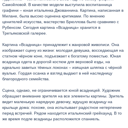
Самойловой. В качестве модели выступила воспитанница
графини – юная итальянка Джованнина. Картина, написанная в
Милане, была высоко оценена критиками. По мнению
ценителей искусства, мастерство Брюллова было сравнимо с
Рубенсом. Сегодня картина «Всадница» хранится в
Третьяковской галерее.
Картина «Всадница» принадлежит к жанровой живописи. Она
изображает сцену из жизни: молодая девушка, восседающая на
статном чёрном коне, подъезжает к богатому поместью. Юная
всадница одета в дорогой костюм для верховой езды, на
идеально завитых тёмных локонах – изящная шляпка с чёрной
вуалью. Гордая осанка и взгляд выдают в ней наследницу
благородного семейства.
Сцена, однако, не ограничивается юной всадницей. Художник
обращает внимание зрителя на все элементы картины. Зритель
видит маленькую нарядную девочку, ждущую всадницу на
крыльце дома: похоже, она испытывает радостное нетерпение
перед встречей. Рядом находится итальянский грейхаунд. В то
же время подле всадницы расположился спаниель.