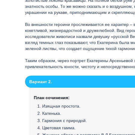
золотистые локоны красавицы. На полной белой руке 
знатность особы. То же можно сказать и о воздушном
украшении на рукаве, приподнимающим и скрепляющи
Во внешности героини прослеживается ее характер – 
кокетливой, жизнерадостной и дружелюбной. Вид герои
исследователи живописи назвали девушку «русской Ве
взгляд темных глаз показывают, что Екатерина была 
зеленой листвы, что создает ощущение тихой гармони
Таким образом, через портрет Екатерины Арсеньевой х
привлекательность юности, чистоту и непосредственнос
Вариант 2.
План сочинения:
1. Изящная простота.
2. Катенька.
3. Гармония с природой.
4. Цветовая гамма.
5. Женские образы в портретах В.Л.Боровиковско