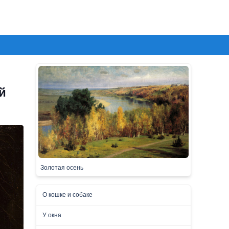
й
Золотая осень
О кошке и собаке
У окна