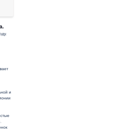
а.
оду.
вает
ьной и
рмонии
истые
.
енок