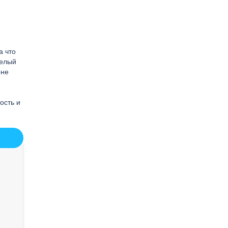
а что
селый
оне
ость и