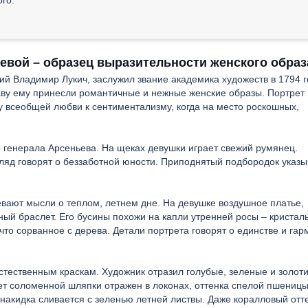
вой – образец выразительности женского образ
й Владимир Лукич, заслужил звание академика художеств в 1794 г
аву ему принесли романтичные и нежные женские образы. Портрет
 всеобщей любви к сентиментализму, когда на место роскошных,
о генерала Арсеньева. На щеках девушки играет свежий румянец.
гляд говорят о беззаботной юности. Приподнятый подбородок указы
вают мысли о теплом, летнем дне. На девушке воздушное платье,
й браслет. Его бусины похожи на капли утренней росы – кристал
о что сорванное с дерева. Детали портрета говорят о единстве и га
тественным краскам. Художник отразил голубые, зеленые и золот
т соломенной шляпки отражен в локонах, оттенка спелой пшеницы
акидка сливается с зеленью летней листвы. Даже коралловый отт