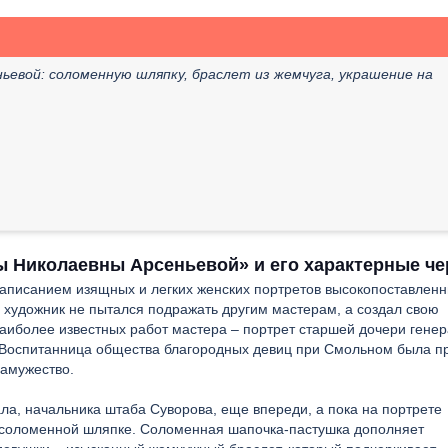
евой: соломенную шляпку, браслет из жемчуга, украшение на
ы Николаевны Арсеньевой» и его характерные че
написанием изящных и легких женских портретов высокопоставлен
в, художник не пытался подражать другим мастерам, а создал свою
аиболее известных работ мастера – портрет старшей дочери гене
 Воспитанница общества благородных девиц при Смольном была п
замужество.
ла, начальника штаба Суворова, еще впереди, а пока на портрете
 соломенной шляпке. Соломенная шапочка-пастушка дополняет