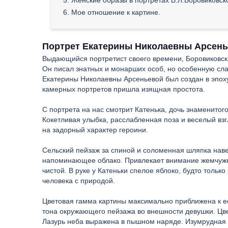
6. Мое отношение к картине.
Портрет Екатерины Николаевны Арсенье
Выдающийся портретист своего времени, Боровиковски
Он писал знатных и монарших особ, но особенную сл
Екатерины Николаевны Арсеньевой был создан в эпоху
камерных портретов пришла изящная простота.
С портрета на нас смотрит Катенька, дочь знаменитог
Кокетливая улыбка, расслабленная поза и веселый вз
на задорный характер героини.
Сельский пейзаж за спиной и соломенная шляпка наве
напоминающее облако. Привлекает внимание жемчужны
чистой. В руке у Катеньки спелое яблоко, будто тольк
человека с природой.
Цветовая гамма картины максимально приближена к ес
тона окружающего пейзажа во внешности девушки. Цве
Лазурь неба выражена в пышном наряде. Изумрудная н