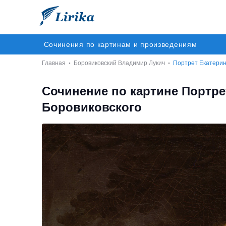
Сочинения по картинам и произведениям
Главная
Боровиковский Владимир Лукич
Портрет Екатери
Сочинение по картине Портр
Боровиковского