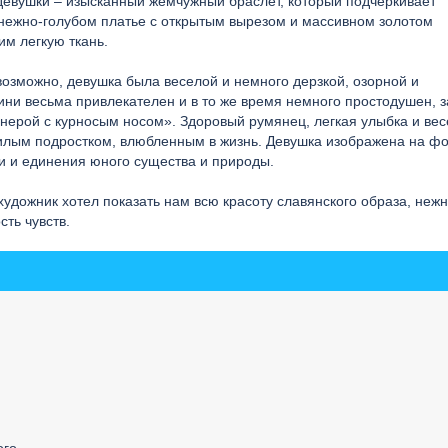
девушки – изысканный жемчужный браслет, который подчеркивает
, нежно-голубом платье с открытым вырезом и массивном золотом
м легкую ткань.
возможно, девушка была веселой и немного дерзкой, озорной и
ни весьма привлекателен и в то же время немного простодушен, з
нерой с курносым носом». Здоровый румянец, легкая улыбка и ве
милым подростком, влюбленным в жизнь. Девушка изображена на ф
и и единения юного существа и природы.
удожник хотел показать нам всю красоту славянского образа, нежн
ть чувств.
го.